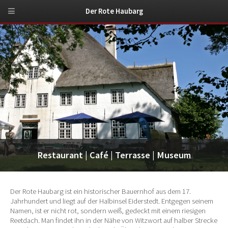
Der Rote Haubarg
undefined
Restaurant | Café | Terrasse | Museum
Der Rote Haubarg ist ein historischer Bauernhof aus dem 17.
Jahrhundert und liegt auf der Halbinsel Eiderstedt. Entgegen seinem
Namen, ist er nicht rot, sondern weiß, gedeckt mit einem riesigen
Reetdach. Man findet ihn in der Nähe von Witzwort auf halber Strecke